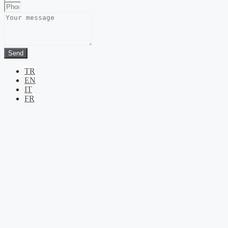
Send
TR
EN
IT
FR