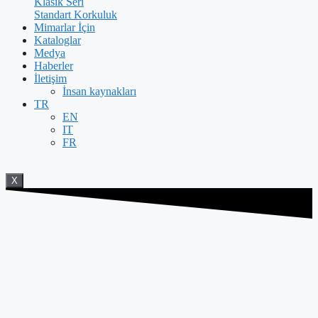
Klasik Seri
Standart Korkuluk
Mimarlar İçin
Kataloglar
Medya
Haberler
İletişim
İnsan kaynakları
TR
EN
IT
FR
X