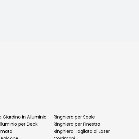
 Giardino in Alluminio
Ringhiera per Scale
Alluminio per Deck
Ringhiera per Finestra
romata
Ringhiera Tagliata al Laser
r Balcone
Corrimani