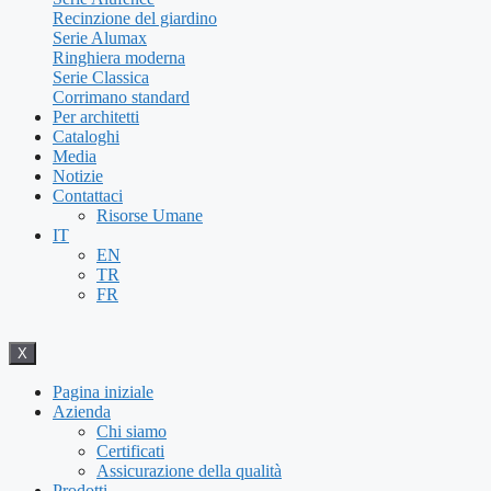
Recinzione del giardino
Serie Alumax
Ringhiera moderna
Serie Classica
Corrimano standard
Per architetti
Cataloghi
Media
Notizie
Contattaci
Risorse Umane
IT
EN
TR
FR
X
Pagina iniziale
Azienda
Chi siamo
Certificati
Assicurazione della qualità
Prodotti