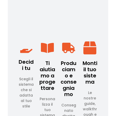
Decid
Ti
Produ
Monti
i tu
aiutia
ciam
il tuo
mo a
o e
siste
Scegli il
proge
conse
ma
sistema
ttare
gnia
che si
Le
mo
adatta
nostre
Persona
al tuo
guide,
lizza il
Conseg
stile
walkthr
tuo
nato
ough e
sistema