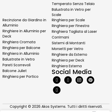
Temperato Senza Telaio
Balustrata in Vetro per
Scale
Recinzione da Giardino in
Ringhiera per Scale
Alluminio
Ringhiera per Finestra
Ringhiere in Alluminio per
Ringhiera Tagliata al Laser
Deck
Corrimani
Ringhiera Cromata
Sistemi di Montanti
Ringhiera per Balcone
Morsetti per Vetro
Ringhiera in Alluminio
Ringhiere da Esterno
Balustrate in Vetro
Ringhiera per Deck
Pareti Scorrevoli
Ringhiera Esterna
Social Media
Balcone Juliet
Ringhiera per Portico
Vorrei avere maggiori
informazioni sul vostro
istituto
Vorrei avere informazioni
sulla vostra produzione e
Copyright © 2026 Akos Systems. Tutti i diritti riservati.
produttività