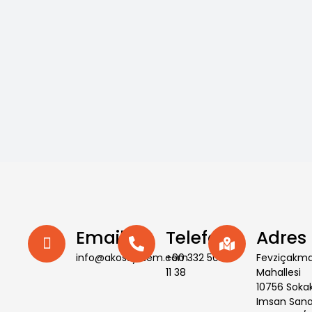
Email
Telefon
Adres
info@akossystem.com
+90 332 502
Fevziçakm
11 38
Mahallesi
10756 Soka
Imsan Sana