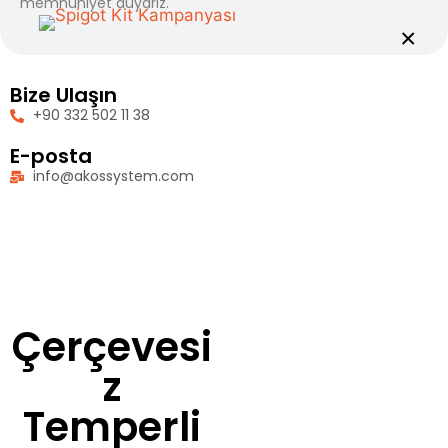
memnuniyet duyarız.
×
Bize Ulaşın
+90 332 502 11 38
E-posta
info@akossystem.com
Çerçevesi
z
Temperli