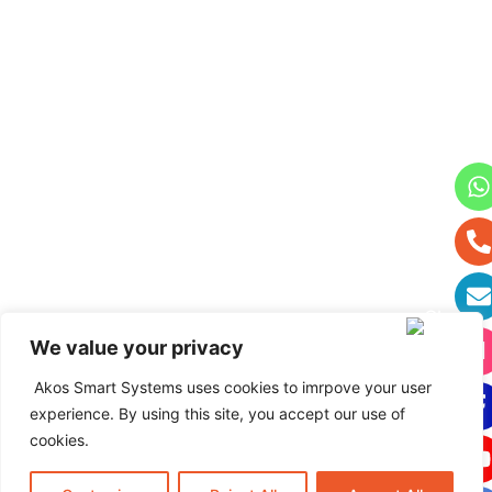
Kurumunuz hakkında
daha fazla bilgi edinmek
istiyorum.
Üretiminiz ve verimliliğiniz
hakkında bilgi edinmek
istiyorum.
We value your privacy
Kataloğunuzu görmek
(indirmek) istiyorum.
Akos Smart Systems uses cookies to imrpove your user
Resimlerinizi görmek
experience. By using this site, you accept our use of
istiyorum.
cookies.
Müşteri hizmetlerinize