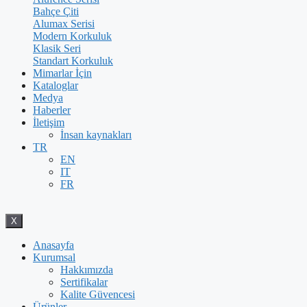
Bahçe Çiti
Alumax Serisi
Modern Korkuluk
Klasik Seri
Standart Korkuluk
Mimarlar İçin
Kataloglar
Medya
Haberler
İletişim
İnsan kaynakları
TR
EN
IT
FR
X
Anasayfa
Kurumsal
Hakkımızda
Sertifikalar
Kalite Güvencesi
Ürünler