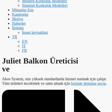
Modern Korkuluk Modelleri
Standart Korkuluk Modelleri
Mimarlar İçin
Kataloglar
Medya
Haberler
İletişim
İnsan kaynakları
TR
EN
IT
FR
Juliet Balkon Üreticisi
ve
Fiyatları
Akos System, size yüksek standartlarda hizmet sunmak için çalışır.
Tüm ürünleri incelemek ve satın almak için
bizimle iletişime geçin
.