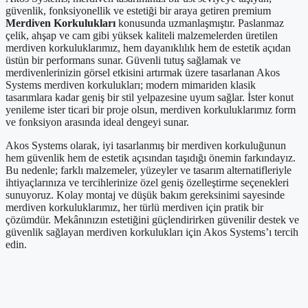
güvenlik, fonksiyonellik ve estetiği bir araya getiren premium
Merdiven Korkulukları
konusunda uzmanlaşmıştır. Paslanmaz
çelik, ahşap ve cam gibi yüksek kaliteli malzemelerden üretilen
merdiven korkuluklarımız, hem dayanıklılık hem de estetik açıdan
üstün bir performans sunar. Güvenli tutuş sağlamak ve
merdivenlerinizin görsel etkisini artırmak üzere tasarlanan Akos
Systems merdiven korkulukları; modern mimariden klasik
tasarımlara kadar geniş bir stil yelpazesine uyum sağlar. İster konut
yenileme ister ticari bir proje olsun, merdiven korkuluklarımız form
ve fonksiyon arasında ideal dengeyi sunar.
Akos Systems olarak, iyi tasarlanmış bir merdiven korkuluğunun
hem güvenlik hem de estetik açısından taşıdığı önemin farkındayız.
Bu nedenle; farklı malzemeler, yüzeyler ve tasarım alternatifleriyle
ihtiyaçlarınıza ve tercihlerinize özel geniş özelleştirme seçenekleri
sunuyoruz. Kolay montaj ve düşük bakım gereksinimi sayesinde
merdiven korkuluklarımız, her türlü merdiven için pratik bir
çözümdür. Mekânınızın estetiğini güçlendirirken güvenilir destek ve
güvenlik sağlayan merdiven korkulukları için Akos Systems’ı tercih
edin.