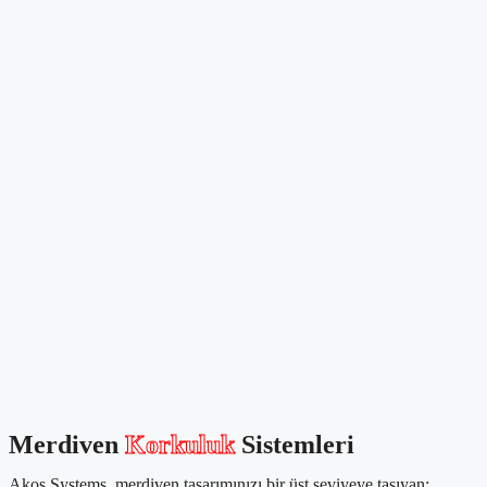
Merdiven
Korkuluk
Sistemleri
Akos Systems, merdiven tasarımınızı bir üst seviyeye taşıyan;