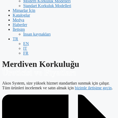
Modern Korkuluk Modelleri
Standart Korkuluk Modelleri
Mimarlar İçin
Kataloglar
Medya
Haberler
İletişim
İnsan kaynakları
TR
EN
IT
FR
Merdiven Korkuluğu
Üreticisi ve Fiyatları
Akos System, size yüksek hizmet standartları sunmak için çalışır.
Tüm ürünleri incelemek ve satın almak için
bizimle iletişime geçin
.