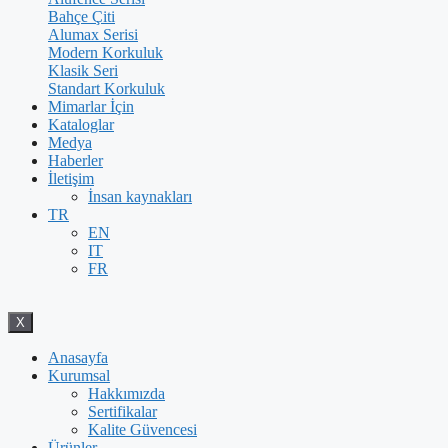
Bahçe Çiti
Alumax Serisi
Modern Korkuluk
Klasik Seri
Standart Korkuluk
Mimarlar İçin
Kataloglar
Medya
Haberler
İletişim
İnsan kaynakları
TR
EN
IT
FR
X
Anasayfa
Kurumsal
Hakkımızda
Sertifikalar
Kalite Güvencesi
Ürünler