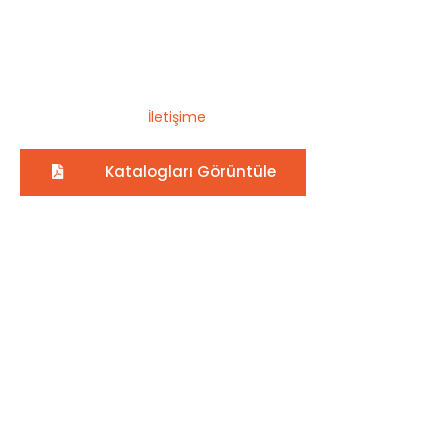
Fiyatları
Akos System, size yüksek standartlarda hizmet sunmak
için çalışmaktadır. Tüm ürünlerimizi incelemek ve satın
almak için bizimle
İletişime
geçin.
Katalogları Görüntüle