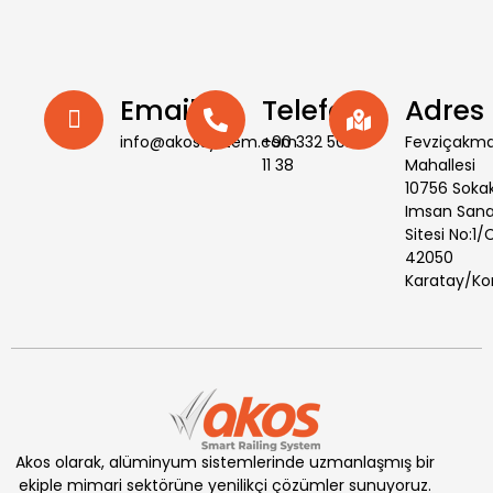
Email
Telefon
Adres
info@akossystem.com
+90 332 502
Fevziçakm
11 38
Mahallesi
10756 Soka
Imsan Sana
Sitesi No:1/
42050
Karatay/Ko
Akos olarak, alüminyum sistemlerinde uzmanlaşmış bir
ekiple mimari sektörüne yenilikçi çözümler sunuyoruz.