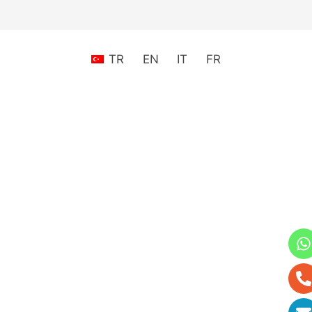
TR
EN
IT
FR
Kurumunuz hakkında
daha fazla bilgi edinmek
istiyorum.
Üretiminiz ve verimliliğiniz
hakkında bilgi edinmek