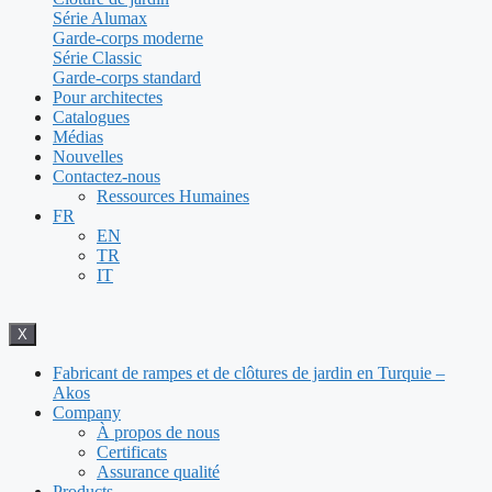
Série Alumax
Garde-corps moderne
Série Classic
Garde-corps standard
Pour architectes
Catalogues
Médias
Nouvelles
Contactez-nous
Ressources Humaines
FR
EN
TR
IT
X
Fabricant de rampes et de clôtures de jardin en Turquie –
Akos
Company
À propos de nous
Certificats
Assurance qualité
Products