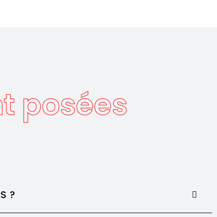
t posées
S ?