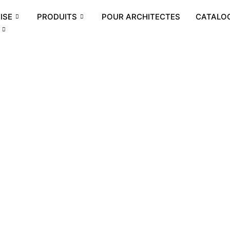
ISE
PRODUITS
POUR ARCHITECTES
CATALO
s en
verre
abricant