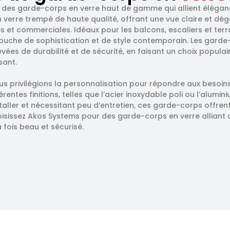
des garde-corps en verre haut de gamme qui allient éléganc
n verre trempé de haute qualité, offrant une vue claire et dé
es et commerciales. Idéaux pour les balcons, escaliers et ter
ouche de sophistication et de style contemporain. Les gard
vées de durabilité et de sécurité, en faisant un choix popula
sant.
s privilégions la personnalisation pour répondre aux besoin
rentes finitions, telles que l’acier inoxydable poli ou l’alum
staller et nécessitant peu d’entretien, ces garde-corps offren
oisissez Akos Systems pour des garde-corps en verre alliant
 fois beau et sécurisé.