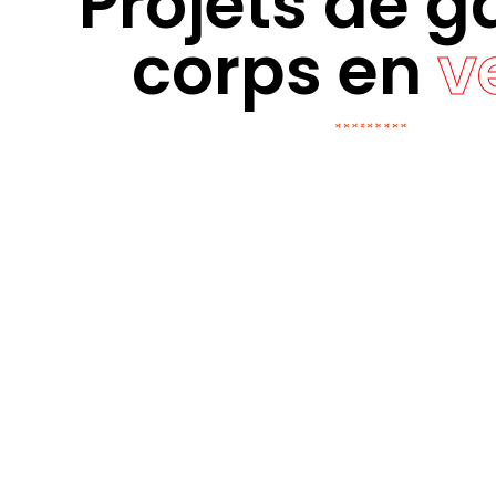
Projets de g
corps en
v