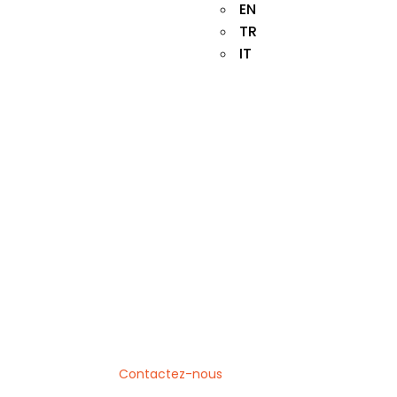
EN
TR
IT
Systèmes de
Garde-corps
Extérieurs
et Tarifs
Akos System s’efforce de vous fournir des standards de
service élevés.
Contactez-nous
pour consulter et
acheter tous les produits.