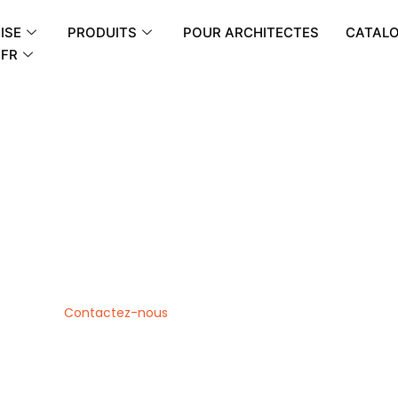
ISE
PRODUITS
POUR ARCHITECTES
CATAL
FR
ette en
Verre
cts Fabricant
ice élevés.
Contactez-nous
pour consulter et acheter tous les pr