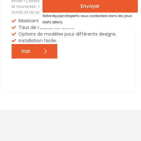
entier ! Classical 100 convient aux structures anciennes
Envoyer
et nouvelles. Akos propose toutes sortes d’accessoires
ronds et de profils avec une qualité anodisée et peinte !
Notre équipe d’experts vous contactera dans les plus
Résistant aux vents forts.
brefs délais.
Taux de résistance élevé.
Options de modèles pour différents designs.
Installation facile.
Voir