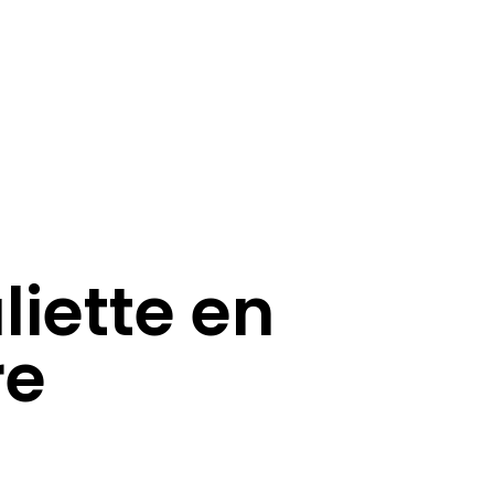
iette en
re