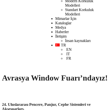
Modern Korkuluk
Modelleri
Standart Korkuluk
Modelleri
Mimarlar İçin
Kataloglar
Medya
Haberler
İletişim
İnsan kaynakları
TR
EN
IT
FR
Avrasya Window Fuarı’ndayız!
- Akos News
24. Uluslararası Pencere, Panjur, Cephe Sistemleri ve
Aksesuarları,