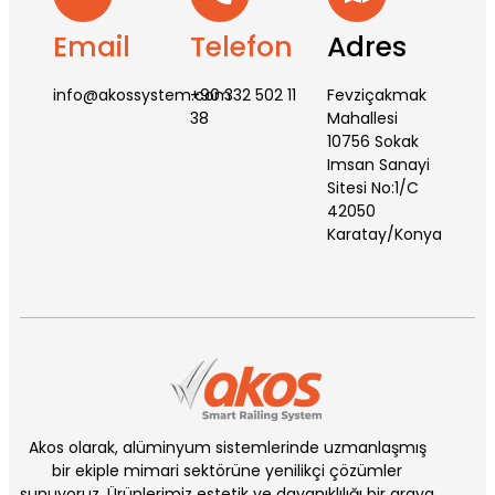
Email
Telefon
Adres
info@akossystem.com
+90 332 502 11
Fevziçakmak
38
Mahallesi
10756 Sokak
Imsan Sanayi
Sitesi No:1/C
42050
Karatay/Konya
Akos olarak, alüminyum sistemlerinde uzmanlaşmış
bir ekiple mimari sektörüne yenilikçi çözümler
sunuyoruz. Ürünlerimiz estetik ve dayanıklılığı bir araya