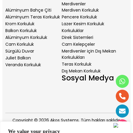
Merdivenler
Alüminyum Bahçe Çiti
Merdiven Korkuluk
Alüminyum Teras Korkuluk
Pencere Korkuluk
Krom Korkuluk
Lazer Kesim Korkuluk
Balkon Korkuluk
Korkuluklar
Alüminyum Korkuluk
Direk Sistemleri
Cam Korkuluk
Cam Kelepçeler
Sürgülü Duvar
Merdivenler için Dış Mekan
Korkulukları
Juliet Balkon
Teras Korkuluk
Veranda Korkuluk
Dış Mekan Korkuluk
Sosyal Medya
Kurumunuz hakkında daha
fazla bilgi edinmek
istiyorum.
Üretiminiz ve verimliliğiniz
hakkında bilgi edinmek
istiyorum.
Kataloğunuzu görmek
Copyright © 2026 Akos Systems. Tüm hakları saklıdır.
(indirmek) istiyorum.
Resimlerinizi görmek
We value your privacy