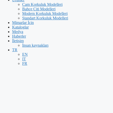
Cam Korkuluk Modelleri
Bahçe Çiti Modelleri
Modern Korkuluk Modelleri
Standart Korkuluk Modelleri
Mimarlar İçin
Kataloglar
Medya
Haberler
İletişim
İnsan kaynakları
TR
EN
IT
FR