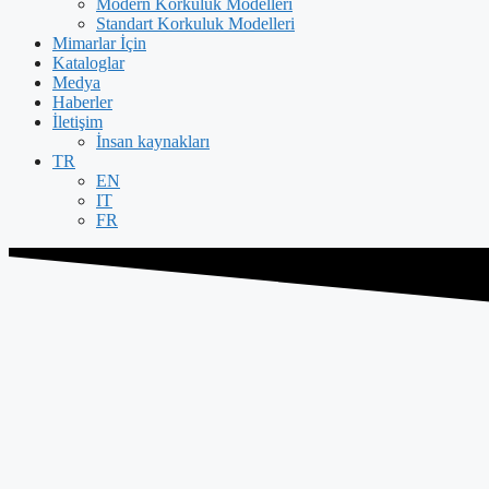
Modern Korkuluk Modelleri
Standart Korkuluk Modelleri
Mimarlar İçin
Kataloglar
Medya
Haberler
İletişim
İnsan kaynakları
TR
EN
IT
FR