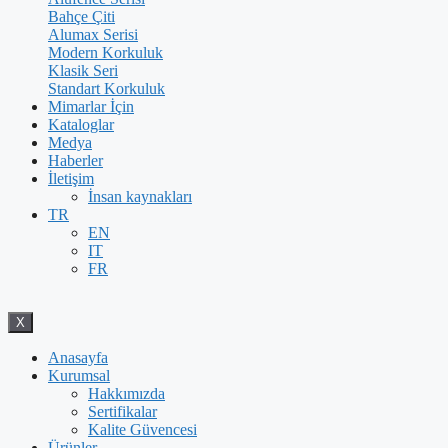
Bahçe Çiti
Alumax Serisi
Modern Korkuluk
Klasik Seri
Standart Korkuluk
Mimarlar İçin
Kataloglar
Medya
Haberler
İletişim
İnsan kaynakları
TR
EN
IT
FR
X
Anasayfa
Kurumsal
Hakkımızda
Sertifikalar
Kalite Güvencesi
Ürünler