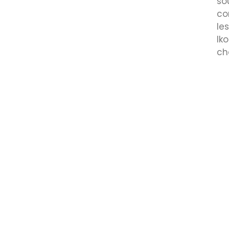
so
co
le
Ik
ch