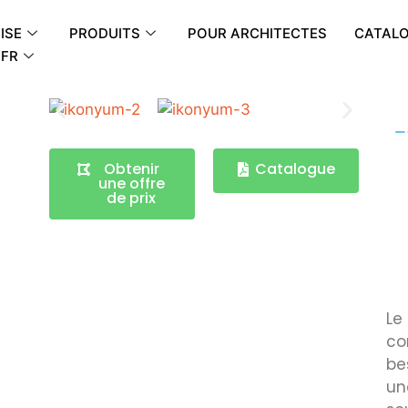
ISE
PRODUITS
POUR ARCHITECTES
CATAL
FR
Obtenir
Catalogue
une offre
de prix
Le
co
be
un