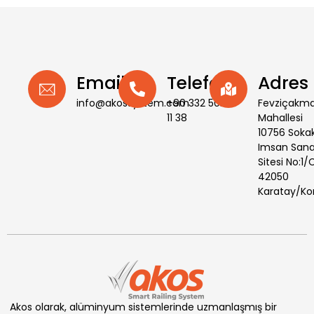
Email
Telefon
Adres
info@akossystem.com
+90 332 502
Fevziçakm
11 38
Mahallesi
10756 Soka
Imsan Sana
Sitesi No:1/
42050
Karatay/Ko
Akos olarak, alüminyum sistemlerinde uzmanlaşmış bir