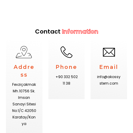
Contact
Information
Addre
Phone
Email
ss
+90 332 502
info@akossy
11 38
stem.com
Fevziçakmak
Mh.10756 Sk.
Imsan
Sanayi Sitesi
No:1/C 42050
Karatay/Kon
ya