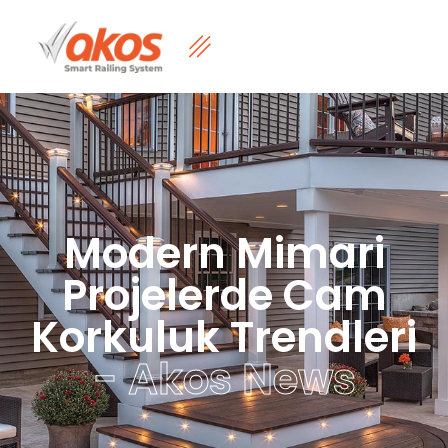
Modern Mimari
Projelerde Cam
Korkuluk Trendleri
- Akos News