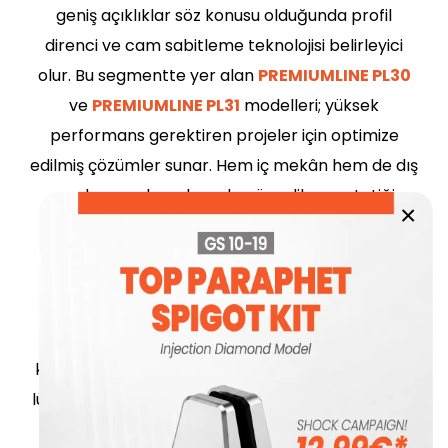
geniş açıklıklar söz konusu olduğunda profil
direnci ve cam sabitleme teknolojisi belirleyici
olur. Bu segmentte yer alan
PREMIUMLINE PL30
ve
PREMIUMLINE PL31
modelleri; yüksek
performans gerektiren projeler için optimize
edilmiş çözümler sunar. Hem iç mekân hem de dış
cephe uygulamalarında güvenlik ve estetiği
×
dengeli biçimde bir araya getirir.
Trendlerin bir diğer yönü de detay gizleme
yaklaşımıdır. Vida, ankraj ve bağlantı
elemanlarının görünür olmaması; cam yüzeyin
kesintisiz algılanmasını sağlar. Bu durum özellikle
lüks konut projelerinde ve prestijli ticari yapılarda
tercih edilmektedir. Aynı zamanda modüler