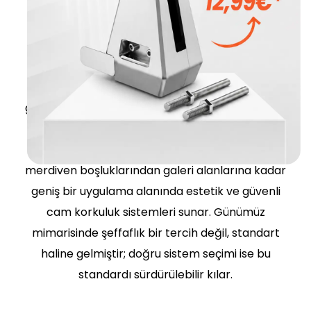
montaj sistemleri, uygulama süresini kısaltarak
şantiye verimliliğini artırır.
Akos System, modern mimari projelerde hem
tasarım beklentilerini hem de mühendislik
gerekliliklerini birlikte ele alan çözümler geliştirir.
Proje bazlı yaklaşım, teknik destek ve sistem
çeşitliliği sayesinde; balkonlardan teraslara,
merdiven boşluklarından galeri alanlarına kadar
geniş bir uygulama alanında estetik ve güvenli
cam korkuluk sistemleri sunar. Günümüz
mimarisinde şeffaflık bir tercih değil, standart
haline gelmiştir; doğru sistem seçimi ise bu
standardı sürdürülebilir kılar.