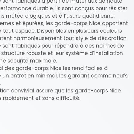
 sont fabriqués à partir de matériaux de haute
performance durable. Ils sont conçus pour résister
ns météorologiques et à l’usure quotidienne.
rnes et épurées, les garde-corps Nice apportent
à tout espace. Disponibles en plusieurs couleurs
plètent harmonieusement tout style de décoration.
e sont fabriqués pour répondre à des normes de
r structure robuste et leur système d’installation
une sécurité maximale.
l des garde-corps Nice les rend faciles à
e un entretien minimal, les gardant comme neufs
.
ation convivial assure que les garde-corps Nice
s rapidement et sans difficulté.