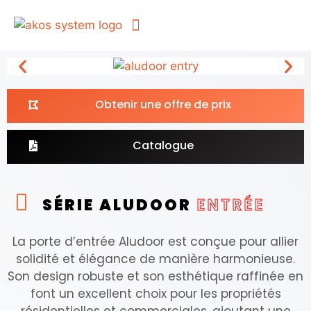
Fabricant de rampes et de clôtures de jardin en Turquie – Akos
Pour les architectes
Contactez-Nous
Obtenir une offre de prix
Catalogue
SÉRIE ALUDOOR
ENTRÉE
La porte d’entrée Aludoor est conçue pour allier
solidité et élégance de manière harmonieuse.
Son design robuste et son esthétique raffinée en
font un excellent choix pour les propriétés