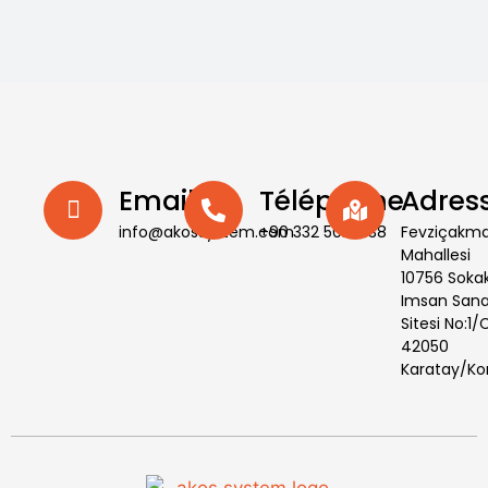
Email
Téléphone
Adres
info@akossystem.com
+90 332 502 11 38
Fevziçakm
Mahallesi
10756 Soka
Imsan Sana
Sitesi No:1/
42050
Karatay/Ko