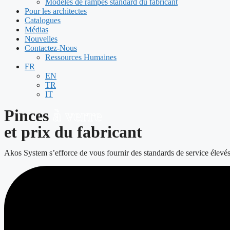
Modèles de rampes standard du fabricant
Pour les architectes
Catalogues
Médias
Nouvelles
Contactez-Nous
Ressources Humaines
FR
EN
TR
IT
Pinces
à verre
et prix du fabricant
Akos System s’efforce de vous fournir des standards de service élevé