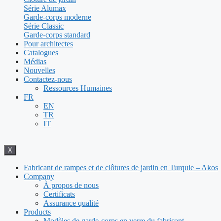
Série Alumax
Garde-corps moderne
Série Classic
Garde-corps standard
Pour architectes
Catalogues
Médias
Nouvelles
Contactez-nous
Ressources Humaines
FR
EN
TR
IT
X
Fabricant de rampes et de clôtures de jardin en Turquie – Akos
Company
À propos de nous
Certificats
Assurance qualité
Products
Modèles de garde-corps en verre du fabricant