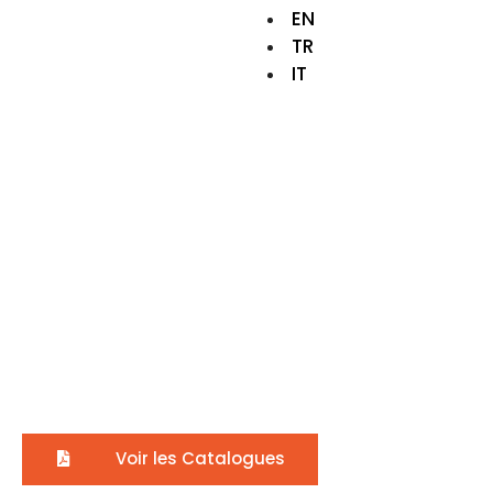
EN
TR
IT
Poteaux
Systèmes
et Prix du Fabricant
Voir les Catalogues