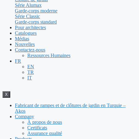
Série Alumax
Garde-corps moderne
Série Classic
Garde-corps standard
Pour architectes
Catalogues
Médias
Nouvelles
Contactez-nous
Ressources Humaines
FR
EN
TR
IT
X
Fabricant de rampes et de clôtures de jardin en Turquie –
Akos
Company
À propos de nous
Certificats
Assurance qualité
Products