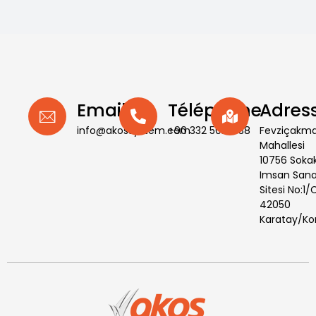
Email
Téléphone
Adres
info@akossystem.com
+90 332 502 11 38
Fevziçakm
Mahallesi
10756 Soka
Imsan Sana
Sitesi No:1/
42050
Karatay/Ko