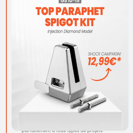
élégant
Nos systèmes Glass Base attirent l’attention
par leur haute durabilité et leur design
élégant. Nos profilés, résistants à
différentes charges de vent, offrent une
utilisation durable et ajoutent de la valeur à
votre espace grâce à leur design moderne.
Nous apportons une différence à vos
projets avec ce système qui allie sécurité et
esthétique.
Une combinaison de sécurité et
d'esthétique
Avec nos systèmes Glass Base, nous offrons
une apparence esthétique sans
compromettre la sécurité. Grâce à notre
technologie innovante de serrage, nous
fixons votre verre en toute sécurité. Avec
son design élégant et moderne, il s’intègre
parfaitement à tous types de projets